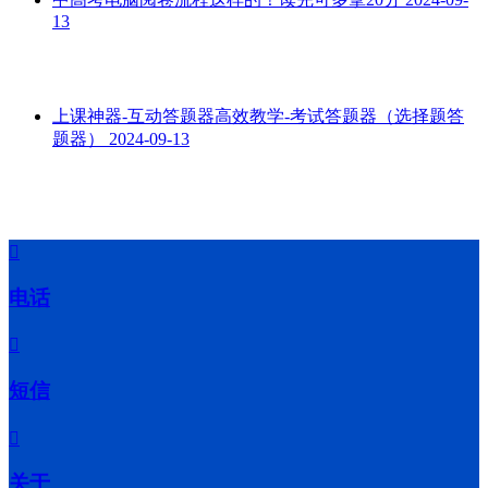
13
上课神器-互动答题器高效教学-考试答题器（选择题答
题器）
2024-09-13

电话

短信

关于