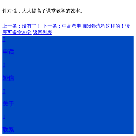
针对性，大大提高了课堂教学的效率。
上一条：没有了！
下一条：中高考电脑阅卷流程这样的！读
完可多拿20分
返回列表

电话

短信

关于

联系