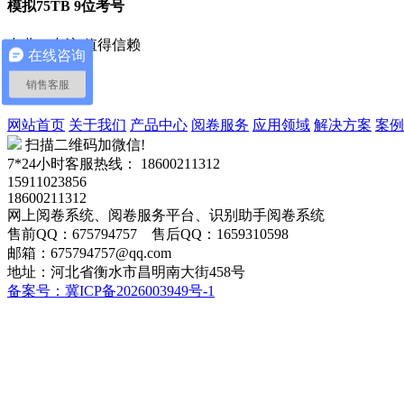
模拟75TB 9位考号
专业、专注 值得信赖
在线咨询
销售客服
网站首页
关于我们
产品中心
阅卷服务
应用领域
解决方案
案例
扫描二维码加微信!
7*24小时客服热线：
18600211312
15911023856
18600211312
网上阅卷系统、阅卷服务平台、识别助手阅卷系统
售前QQ：675794757 售后QQ：1659310598
邮箱：675794757@qq.com
地址：河北省衡水市昌明南大街458号
备案号：冀ICP备2026003949号-1