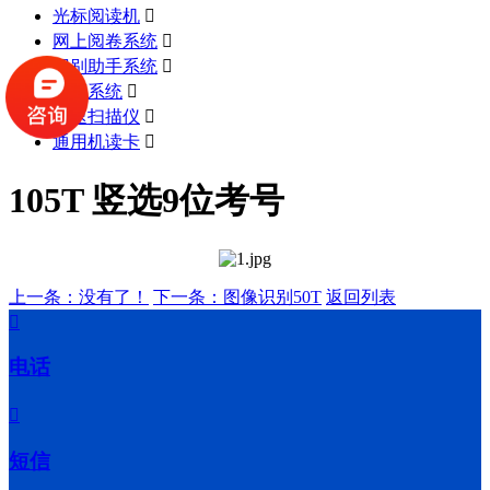
光标阅读机

网上阅卷系统

识别助手系统

测评系统

高速扫描仪

通用机读卡

105T 竖选9位考号
上一条：没有了！
下一条：图像识别50T
返回列表

电话

短信